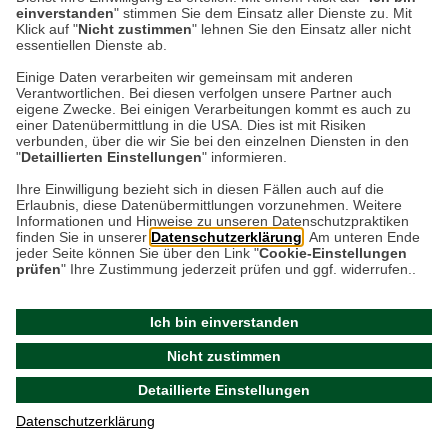
verdeckten Druckknöpfen, Haken oder Ösen zwischen
einverstanden
" stimmen Sie dem Einsatz aller Dienste zu. Mit
den Knopflöchern. Aber die beste Lösung sind
Klick auf "
Nicht zustimmen
" lehnen Sie den Einsatz aller nicht
essentiellen Dienste ab.
horizontale Knopflöcher, die weniger anfällig sind und
die Spannung besser verteilen. Best Practice sind
Einige Daten verarbeiten wir gemeinsam mit anderen
Verantwortlichen. Bei diesen verfolgen unsere Partner auch
verdeckte Knopfleisten, die ein leichtes Aufklaffen
eigene Zwecke. Bei einigen Verarbeitungen kommt es auch zu
kaschieren und eine saubere Optik bieten.
einer Datenübermittlung in die USA. Dies ist mit Risiken
verbunden, über die wir Sie bei den einzelnen Diensten in den
"
Detaillierten Einstellungen
" informieren.
Vermeidung einer unvorteilhaften Silhouette (Der
“Zelt-Effekt”)
Ihre Einwilligung bezieht sich in diesen Fällen auch auf die
Erlaubnis, diese Datenübermittlungen vorzunehmen. Weitere
Informationen und Hinweise zu unseren Datenschutzpraktiken
Bietet die Bluse genügend Weite für eine große
finden Sie in unserer
Datenschutzerklärung
. Am unteren Ende
Oberweite, aber keine formgebenden Elemente wie
jeder Seite können Sie über den Link "
Cookie-Einstellungen
prüfen
" Ihre Zustimmung jederzeit prüfen und ggf. widerrufen..
Abnäher oder Teilungsnähte, fällt der Stoff vom
vollsten Punkt der Brust gerade nach unten. Er
Ich bin einverstanden
verdeckt die Taille und erzeugt eine kastige
Silhouette. Fließende Stoffe wie Baumwolljersey oder
Nicht zustimmen
Batist beugen dem vor. Vermeiden Sie grobe
Detaillierte Einstellungen
Cordblusen und festen Popeline. Taillenabnäher und
Prinzess- oder Wiener Nähte betonen die Taille und
Datenschutzerklärung
wirken formgebend. V-Ausschnitte wie der