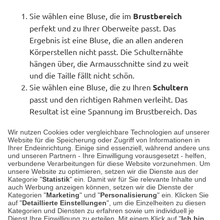
Sie wählen eine Bluse, die im
Brustbereich
perfekt und zu Ihrer Oberweite passt. Das
Ergebnis ist eine Bluse, die an allen anderen
Körperstellen nicht passt. Die Schulternähte
hängen über, die Armausschnitte sind zu weit
und die Taille fällt nicht schön.
Sie wählen eine Bluse, die zu Ihren
Schultern
passt und den richtigen Rahmen verleiht. Das
Resultat ist eine Spannung im Brustbereich. Das
berüchtigte Klaffen der Knopfleiste und ein
Wir nutzen Cookies oder vergleichbare Technologien auf unserer
Ziehen an den Armausschnitten.
Website für die Speicherung oder Zugriff von Informationen in
Ihrer Endeinrichtung. Einige sind essenziell, während andere uns
und unseren Partnern - Ihre Einwilligung vorausgesetzt - helfen,
verbundene Verarbeitungen für diese Website vorzunehmen. Um
Die klaffende Knopfleiste ("Boob Gap")
unsere Website zu optimieren, setzen wir die Dienste aus der
Kategorie "
Statistik
" ein. Damit wir für Sie relevante Inhalte und
Doch wie lässt sich das Auseinanderklaffen der
auch Werbung anzeigen können, setzen wir die Dienste der
Kategorien "
Marketing
" und "
Personalisierung
" ein. Klicken Sie
Knopfleiste verhindern? Es gibt einfache Lösungen
auf "
Detaillierte Einstellungen
", um die Einzelheiten zu diesen
wie Modeklebeband oder das Einnähen von
Kategorien und Diensten zu erfahren sowie um individuell je
Dienst Ihre Einwilligung zu erteilen. Mit einem Klick auf "
Ich bin