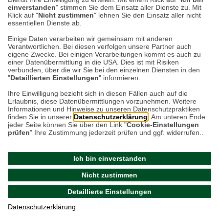
Edward II. als Prince of Wales entworfen, ist dieses
einverstanden
" stimmen Sie dem Einsatz aller Dienste zu. Mit
Klick auf "
Nicht zustimmen
" lehnen Sie den Einsatz aller nicht
Muster in Österreich auch als Esterházy-Karo bekannt.
essentiellen Dienste ab.
Einige Daten verarbeiten wir gemeinsam mit anderen
Verantwortlichen. Bei diesen verfolgen unsere Partner auch
Datenschutz
eigene Zwecke. Bei einigen Verarbeitungen kommt es auch zu
einer Datenübermittlung in die USA. Dies ist mit Risiken
verbunden, über die wir Sie bei den einzelnen Diensten in den
Impressum
"
Detaillierten Einstellungen
" informieren.
Ihre Einwilligung bezieht sich in diesen Fällen auch auf die
Erlaubnis, diese Datenübermittlungen vorzunehmen. Weitere
Kontakt
Informationen und Hinweise zu unseren Datenschutzpraktiken
finden Sie in unserer
Datenschutzerklärung
. Am unteren Ende
jeder Seite können Sie über den Link "
Cookie-Einstellungen
prüfen
" Ihre Zustimmung jederzeit prüfen und ggf. widerrufen..
Ich bin einverstanden
Nicht zustimmen
* Preise inkl. ges. MwSt. / zzgl.
Versandkosten
© 2026 - THE BRITISH SHOP Versandhandel GmbH & Co.
Detaillierte Einstellungen
KG |
Cookie-Einstellungen prüfen
Datenschutzerklärung