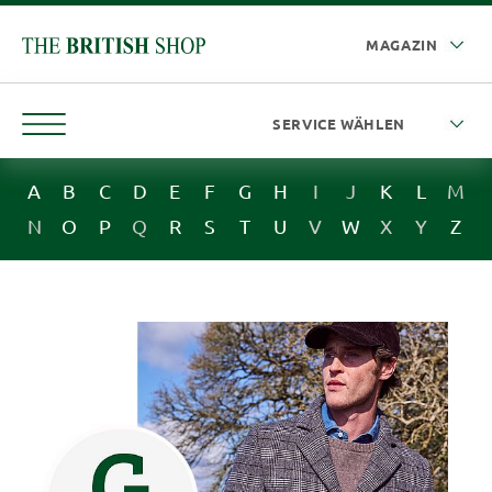
A
B
C
D
E
F
G
H
I
J
K
L
M
N
O
P
Q
R
S
T
U
V
W
X
Y
Z