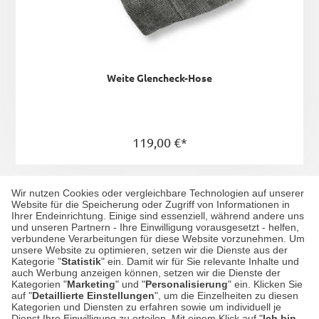
Weite Glencheck-Hose
119,00 €*
Wir nutzen Cookies oder vergleichbare Technologien auf unserer
Website für die Speicherung oder Zugriff von Informationen in
Ihrer Endeinrichtung. Einige sind essenziell, während andere uns
und unseren Partnern - Ihre Einwilligung vorausgesetzt - helfen,
Prince of Wales Check
verbundene Verarbeitungen für diese Website vorzunehmen. Um
unsere Website zu optimieren, setzen wir die Dienste aus der
Kategorie "
Statistik
" ein. Damit wir für Sie relevante Inhalte und
auch Werbung anzeigen können, setzen wir die Dienste der
Eine raffinierte Variante des Glencheck ist der „Prince
Kategorien "
Marketing
" und "
Personalisierung
" ein. Klicken Sie
of Wales Check“, ergänzt durch ein markantes
auf "
Detaillierte Einstellungen
", um die Einzelheiten zu diesen
Kategorien und Diensten zu erfahren sowie um individuell je
Überkaro in Kontrastfarbe. Ursprünglich für König
Dienst Ihre Einwilligung zu erteilen. Mit einem Klick auf "
Ich bin