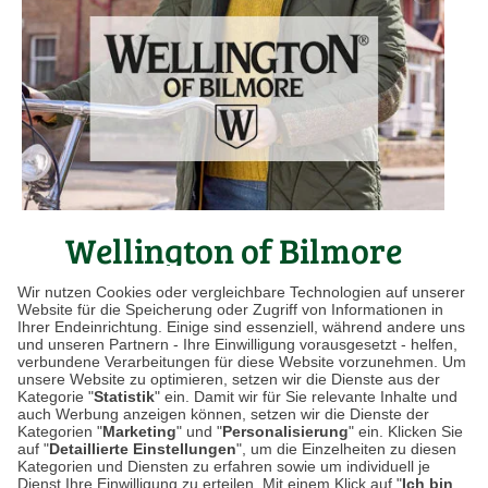
Wellington of Bilmore
Wir nutzen Cookies oder vergleichbare Technologien auf unserer
MÄNTEL UND JACKEN MIT TYPISCH BRITISCHEM
Website für die Speicherung oder Zugriff von Informationen in
FLAIR
Ihrer Endeinrichtung. Einige sind essenziell, während andere uns
und unseren Partnern - Ihre Einwilligung vorausgesetzt - helfen,
verbundene Verarbeitungen für diese Website vorzunehmen. Um
Wellington of Bilmore steht für sportlich-elegante
unsere Website zu optimieren, setzen wir die Dienste aus der
Mode im typisch britischen Stil. Die Jacken und Mäntel
Kategorie "
Statistik
" ein. Damit wir für Sie relevante Inhalte und
auch Werbung anzeigen können, setzen wir die Dienste der
sind zeitlos und detailreich, bieten hohe Qualität und
Kategorien "
Marketing
" und "
Personalisierung
" ein. Klicken Sie
werden in Europa gefertigt.
auf "
Detaillierte Einstellungen
", um die Einzelheiten zu diesen
Kategorien und Diensten zu erfahren sowie um individuell je
Dienst Ihre Einwilligung zu erteilen. Mit einem Klick auf "
Ich bin