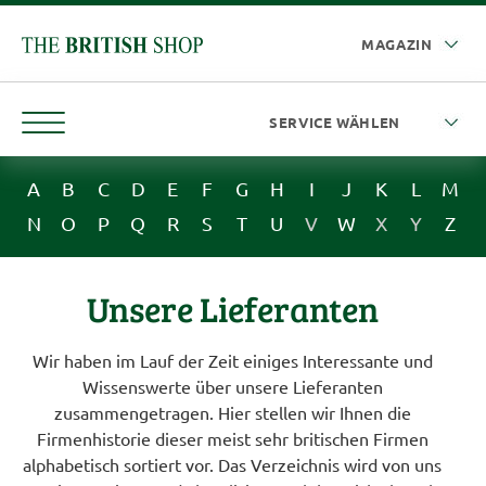
A
B
C
D
E
F
G
H
I
J
K
L
M
N
O
P
Q
R
S
T
U
V
W
X
Y
Z
Unsere Lieferanten
Wir haben im Lauf der Zeit einiges Interessante und
Wissenswerte über unsere Lieferanten
zusammengetragen. Hier stellen wir Ihnen die
Firmenhistorie dieser meist sehr britischen Firmen
alphabetisch sortiert vor. Das Verzeichnis wird von uns