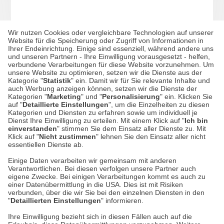
Wir nutzen Cookies oder vergleichbare Technologien auf unserer
54,90 €*
Website für die Speicherung oder Zugriff von Informationen in
Ihrer Endeinrichtung. Einige sind essenziell, während andere uns
und unseren Partnern - Ihre Einwilligung vorausgesetzt - helfen,
verbundene Verarbeitungen für diese Website vorzunehmen. Um
unsere Website zu optimieren, setzen wir die Dienste aus der
Kategorie "
Statistik
" ein. Damit wir für Sie relevante Inhalte und
auch Werbung anzeigen können, setzen wir die Dienste der
Kategorien "
Marketing
" und "
Personalisierung
" ein. Klicken Sie
auf "
Detaillierte Einstellungen
", um die Einzelheiten zu diesen
mehr Herrenmode von Hackett
Kategorien und Diensten zu erfahren sowie um individuell je
Dienst Ihre Einwilligung zu erteilen. Mit einem Klick auf "
Ich bin
einverstanden
" stimmen Sie dem Einsatz aller Dienste zu. Mit
Klick auf "
Nicht zustimmen
" lehnen Sie den Einsatz aller nicht
essentiellen Dienste ab.
Einige Daten verarbeiten wir gemeinsam mit anderen
Verantwortlichen. Bei diesen verfolgen unsere Partner auch
Datenschutz
eigene Zwecke. Bei einigen Verarbeitungen kommt es auch zu
einer Datenübermittlung in die USA. Dies ist mit Risiken
verbunden, über die wir Sie bei den einzelnen Diensten in den
Impressum
"
Detaillierten Einstellungen
" informieren.
Ihre Einwilligung bezieht sich in diesen Fällen auch auf die