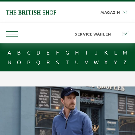
A
B
C
D
E
F
G
H
I
J
K
L
M
N
O
P
Q
R
S
T
U
V
W
X
Y
Z