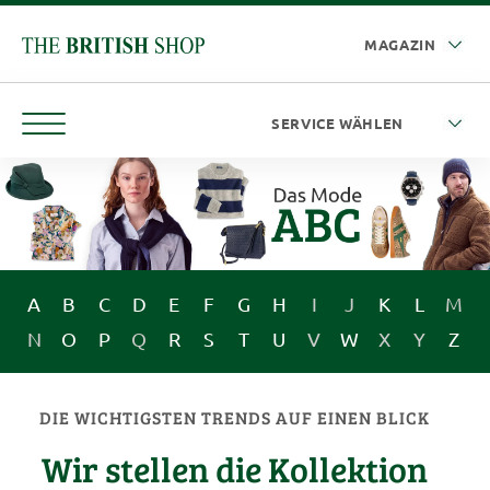
A
B
C
D
E
F
G
H
I
J
K
L
M
N
O
P
Q
R
S
T
U
V
W
X
Y
Z
DIE WICHTIGSTEN TRENDS AUF EINEN BLICK
Wir stellen die Kollektion