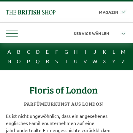
A
B
C
D
E
F
G
H
I
J
K
L
M
N
O
P
Q
R
S
T
U
V
W
X
Y
Z
Floris of London
PARFÜMEURKUNST AUS LONDON
Es ist nicht ungewöhnlich, dass ein angesehenes
englisches Familienunternehmen auf eine
jahrhundertealte Firmengeschichte zurückblicken