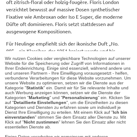
oft zitrisch-floral oder holzig-fougère. Floris London
verzichtet bewusst auf massive Dosen synthetischer
Fixative wie Ambroxan oder Iso E Super, die moderne
Düfte oft dominieren. Floris setzt stattdessen auf
ausgewogene Kompositionen.
Für Neulinge empfiehlt sich der ikonische Duft „No.
89“ – ein Klassiker, der 1951 kreiert wurde und bis
heute für britische Eleganz steht. Wer grünere,
Wir nutzen Cookies oder vergleichbare Technologien auf unserer
Website für die Speicherung oder Zugriff von Informationen in
erdigere Noten bevorzugt, findet mit “Elite” einen
Ihrer Endeinrichtung. Einige sind essenziell, während andere uns
perfekten Einstieg in die Welt von Floris London.
und unseren Partnern - Ihre Einwilligung vorausgesetzt - helfen,
verbundene Verarbeitungen für diese Website vorzunehmen. Um
unsere Website zu optimieren, setzen wir die Dienste aus der
Kategorie "
Statistik
" ein. Damit wir für Sie relevante Inhalte und
auch Werbung anzeigen können, setzen wir die Dienste der
Kategorien "
Marketing
" und "
Personalisierung
" ein. Klicken Sie
auf "
Detaillierte Einstellungen
", um die Einzelheiten zu diesen
Düfte von Floris in unserem Shop
Kategorien und Diensten zu erfahren sowie um individuell je
Dienst Ihre Einwilligung zu erteilen. Mit einem Klick auf "
Ich bin
einverstanden
" stimmen Sie dem Einsatz aller Dienste zu. Mit
Klick auf "
Nicht zustimmen
" lehnen Sie den Einsatz aller nicht
essentiellen Dienste ab.
Einige Daten verarbeiten wir gemeinsam mit anderen