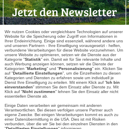
Jetzt den Newsletter
abonnieren
Wir nutzen Cookies oder vergleichbare Technologien auf unserer
Website für die Speicherung oder Zugriff von Informationen in
Ihrer Endeinrichtung. Einige sind essenziell, während andere uns
und unseren Partnern - Ihre Einwilligung vorausgesetzt - helfen,
verbundene Verarbeitungen für diese Website vorzunehmen. Um
unsere Website zu optimieren, setzen wir die Dienste aus der
Kategorie "
Statistik
" ein. Damit wir für Sie relevante Inhalte und
auch Werbung anzeigen können, setzen wir die Dienste der
jetzt abonnieren
Kategorien "
Marketing
" und "
Personalisierung
" ein. Klicken Sie
auf "
Detaillierte Einstellungen
", um die Einzelheiten zu diesen
Kategorien und Diensten zu erfahren sowie um individuell je
Dienst Ihre Einwilligung zu erteilen. Mit einem Klick auf "
Ich bin
einverstanden
" stimmen Sie dem Einsatz aller Dienste zu. Mit
Klick auf "
Nicht zustimmen
" lehnen Sie den Einsatz aller nicht
essentiellen Dienste ab.
Einige Daten verarbeiten wir gemeinsam mit anderen
Verantwortlichen. Bei diesen verfolgen unsere Partner auch
Datenschutz
eigene Zwecke. Bei einigen Verarbeitungen kommt es auch zu
einer Datenübermittlung in die USA. Dies ist mit Risiken
verbunden, über die wir Sie bei den einzelnen Diensten in den
Impressum
"
Detaillierten Einstellungen
" informieren.