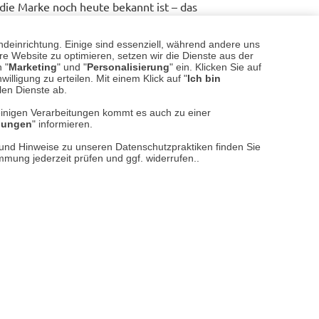
die Marke noch heute bekannt ist – das
den wachsenden Trend zu lässiger
enen Produktionsstätte in England
ndeinrichtung. Einige sind essenziell, während andere uns
e Website zu optimieren, setzen wir die Dienste aus der
 "
Marketing
" und "
Personalisierung
" ein. Klicken Sie auf
illigung zu erteilen. Mit einem Klick auf "
Ich bin
ice
llen Dienste ab.
einigen Verarbeitungen kommt es auch zu einer
rung und zum Nachwachsen gesendet
llungen
" informieren.
ewachst oder geändert.
n und Hinweise zu unseren Datenschutzpraktiken finden Sie
immung jederzeit prüfen und ggf. widerrufen..
Oilskin Dressing”, Barbours heutiges
sen in Eigenregie oder durch den