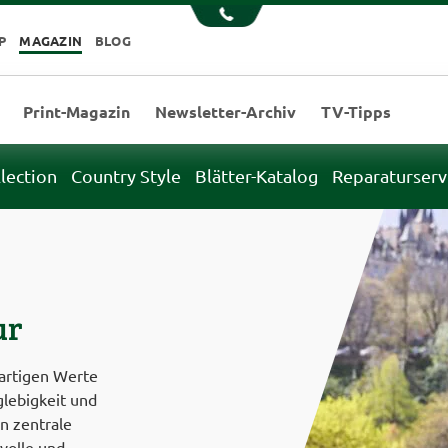
P
MAGAZIN
BLOG
Print-Magazin
Newsletter-Archiv
TV-Tipps
llection
Country Style
Blätter-Katalog
Reparaturserv
ur
gartigen Werte
glebigkeit und
en zentrale
volle und