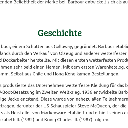
den Beliebtheit der Marke bei. Barbour entwickelt sich als aut
.
Geschichte
ur, einem Schotten aus Galloway, gegründet. Barbour etablie
ands durch den Verkauf von Ölzeug und anderer wetterfester K
 Dockarbeiter herstellte. Mit diesen ersten wetterfesten Prod
ehmen sehr bald einen Namen. Mit dem ersten Warenkatalog, de
mm. Selbst aus Chile und Hong Kong kamen Bestellungen.
produzierte das Unternehmen wetterfeste Kleidung für das brit
U-Boot-Besatzung im Zweiten Weltkrieg. 1936 entwickelte Barb
ige Jacke entstand. Diese wurde von nahezu allen Teilnehmern
 getragen, darunter der US-Schauspieler Steve McQueen, der d
eits als Hersteller von Markenware etabliert und erhielt seinen
zabeth II. (1982) und König Charles III. (1987) folgten.