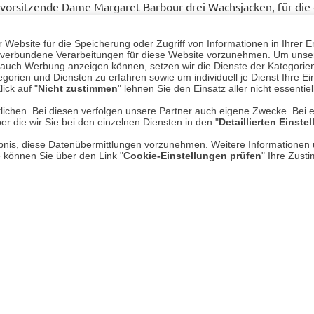
vorsitzende Dame Margaret Barbour drei Wachsjacken, für die 
. Diese Jacken, insbesondere das Modell Border, verkörperten 
noch heute Bestseller und werden noch immer in der firmeneig
Website für die Speicherung oder Zugriff von Informationen in Ihrer E
n, verbundene Verarbeitungen für diese Website vorzunehmen. Um unser
t sind.
nd auch Werbung anzeigen können, setzen wir die Dienste der Kategorien
gorien und Diensten zu erfahren sowie um individuell je Dienst Ihre Einw
ours einzigartiger Kundenserv
ick auf "
Nicht zustimmen
" lehnen Sie den Einsatz aller nicht essentie
lichen. Bei diesen verfolgen unsere Partner auch eigene Zwecke. Bei 
en jederzeit an Barbours Kundenservice zur Reparatur, Ände
er die wir Sie bei den einzelnen Diensten in den "
Detaillierten Einste
.000 Jacken durch den Barbour-Kundenservice repariert, nachg
rlaubnis, diese Datenübermittlungen vorzunehmen. Weitere Informatione
e können Sie über den Link "
Cookie-Einstellungen prüfen
" Ihre Zust
wachsservice. 1921 erschien erstmals im Barbour-Katalog das “
von Wachsjacken. Bei regelmäßiger Pflege durch das Nachwach
 ein langlebiger Begleiter sein.