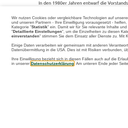
In den 1980er Jahren entwarf die Vorstands
Bedale, das Beaufort und das Border Jacket
Freizeitmode. Als Barbour-Ikonen sind sie 
Wir nutzen Cookies oder vergleichbare Technologien auf unserer 
und unseren Partnern - Ihre Einwilligung vorausgesetzt - helfe
produziert, in der 120 Mitarbeiter beschäftig
Kategorie "
Statistik
" ein. Damit wir für Sie relevante Inhalte u
"
Detaillierte Einstellungen
", um die Einzelheiten zu diesen Kate
Barb
einverstanden
" stimmen Sie dem Einsatz aller Dienste zu. Mit Kl
Einige Daten verarbeiten wir gemeinsam mit anderen Verantwort
Die Jacken aus gewachster Baumwolle könn
Datenübermittlung in die USA. Dies ist mit Risiken verbunden, üb
werden. Weltweit werden jährlich rund 100
Ihre Einwilligung bezieht sich in diesen Fällen auch auf die E
in unserer
Datenschutzerklärung
. Am unteren Ende jeder Seit
Im Jahr 2021 feiert Barbour 100 Jahre Nach
“Thornproof Dressing” zur Nachbehandlung 
Kundenservice kann eine Barbour-Wachsjacke