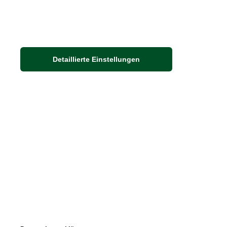
Jet
Detaillierte Einstellungen
Datenschutz
Impressum
Kontakt
* Preise inkl. ges. MwSt. / zzgl.
Versandkosten
© 2026 - THE BRITISH SHOP Versandhandel GmbH & Co. KG 