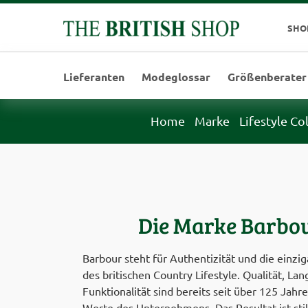
SHO
Lieferanten
Modeglossar
Größenberater
Home
Marke
Lifestyle Co
Die Marke Barbo
Barbour steht für Authentizität und die einzi
des britischen Country Lifestyle. Qualität, Lan
Funktionalität sind bereits seit über 125 Jahr
Werte des Unternehmens. Das Resultat ist stil