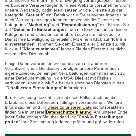
und unseren Partnern - Ihre Einwilligung vorausgesetzt - helfen,
verbundene Verarbeitungen für diese Website vorzunehmen. Um
unsere Website zu optimieren, setzen wir die Dienste aus der
Kategorie "
Statistik
" ein. Damit wir für Sie relevante Inhalte und
auch Werbung anzeigen können, setzen wir die Dienste der
59,90 €*
Kategorien "
Marketing
" und "
Personalisierung
" ein. Klicken Sie
85,57 EUR / 1 l
auf "
Detaillierte Einstellungen
", um die Einzelheiten zu diesen
Kategorien und Diensten zu erfahren sowie um individuell je
Dienst Ihre Einwilligung zu erteilen. Mit einem Klick auf "
Ich bin
einverstanden
" stimmen Sie dem Einsatz aller Dienste zu. Mit
Klick auf "
Nicht zustimmen
" lehnen Sie den Einsatz aller nicht
essentiellen Dienste ab.
Einige Daten verarbeiten wir gemeinsam mit anderen
Verantwortlichen. Bei diesen verfolgen unsere Partner auch
Datenschutz
eigene Zwecke. Bei einigen Verarbeitungen kommt es auch zu
einer Datenübermittlung in die USA. Dies ist mit Risiken
verbunden, über die wir Sie bei den einzelnen Diensten in den
Impressum
"
Detaillierten Einstellungen
" informieren.
Ihre Einwilligung bezieht sich in diesen Fällen auch auf die
Erlaubnis, diese Datenübermittlungen vorzunehmen. Weitere
Kontakt
Informationen und Hinweise zu unseren Datenschutzpraktiken
finden Sie in unserer
Datenschutzerklärung
. Am unteren Ende
jeder Seite können Sie über den Link "
Cookie-Einstellungen
prüfen
" Ihre Zustimmung jederzeit prüfen und ggf. widerrufen..