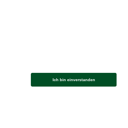
ung nicht an Schultern oder
n. Und für eine gepflegte
er das Kleidungsstück, desto
d sein.
Ich bin einverstanden