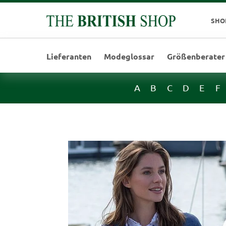
SHO
Lieferanten
Modeglossar
Größenberater
A
B
C
D
E
F