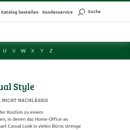
Suche
Katalog bestellen
Kundenservice
U
V
W
X
Y
Z
ual Style
R NICHT NACHLÄSSIG
der Kostüm zu einem
en, in denen das Home-Office an
rt Casual Look in vielen Büros strenge