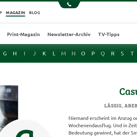
P
MAGAZIN
BLOG
Print-Magazin
Newsletter-Archiv
TV-Tipps
G
H
I
J
K
L
M
N
O
P
Q
R
S
T
Cas
LÄSSIG, ABE
Niemand erscheint im Anzug o
Wochenendausflug. Und in Zeit
Bedeutung gewinnt, hat der Sma