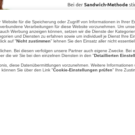
Bei der
Sandwich-Methode
sti
des Outfits farblich oder mater
Mitte einen gezielten Kontrast
Website für die Speicherung oder Zugriff von Informationen in Ihrer E
elegant eingerahmt. Denken Si
n, verbundene Verarbeitungen für diese Website vorzunehmen. Um unser
nd auch Werbung anzeigen können, setzen wir die Dienste der Kategorien
Grobstrickpullover, die eine le
gorien und Diensten zu erfahren sowie um individuell je Dienst Ihre Einw
feinen Lambswoolpullover, ge
ick auf "
Nicht zustimmen
" lehnen Sie den Einsatz aller nicht essentie
einer Cordhose.
lichen. Bei diesen verfolgen unsere Partner auch eigene Zwecke. Bei 
er die wir Sie bei den einzelnen Diensten in den "
Detaillierten Einste
Noch einfacher gelingt ein sti
rlaubnis, diese Datenübermittlungen vorzunehmen. Weitere Informatione
kreieren Sie ein monochromes O
e können Sie über den Link "
Cookie-Einstellungen prüfen
" Ihre Zust
oder Farbfamilie wählen. Um Ei
mit verschiedenen Helligkeitss
Ansatz ist ideal für das beliebt
selbst leuchtende Farben elega
Vernachlässigen Sie weder P
Mode. Ein lockerer, bequemer