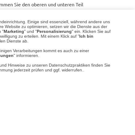
mmen Sie den oberen und unteren Teil
iell aufeinander ab und setzen in der
. So wird das kontrastierende Element
ndeinrichtung. Einige sind essenziell, während andere uns
e an schwere Schnürstiefel und einen
e Website zu optimieren, setzen wir die Dienste aus der
 "
Marketing
" und "
Personalisierung
" ein. Klicken Sie auf
ichte Chino umfassen. Oder an einen
illigung zu erteilen. Mit einem Klick auf "
Ich bin
tragen zwischen einem Tweedblazer und
llen Dienste ab.
einigen Verarbeitungen kommt es auch zu einer
llungen
" informieren.
mmiger Look mit der
Farbsäule
. Hier
n und Hinweise zu unseren Datenschutzpraktiken finden Sie
utfit, indem Sie eine einzige Farbe
immung jederzeit prüfen und ggf. widerrufen..
ntönigkeit zu vermeiden, spielen Sie
tufen oder Stoffstrukturen. Dieser
e Layering und ermöglicht es Ihnen,
nt zu tragen.
TIPP
assform noch die Pflege Ihrer Casual
 Schnitt bedeutet nicht, dass die