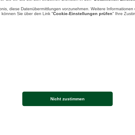
rlaubnis, diese Datenübermittlungen vorzunehmen. Weitere Informatione
e können Sie über den Link "
Cookie-Einstellungen prüfen
" Ihre Zust
o-
en
Dies
Grase
den 
Nicht zustimmen