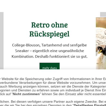
Retro ohne
Rückspiegel
College-Blouson, Tartanhemd und senfgelbe
Sneaker – eigentlich eine ungewöhnliche
Kombination. Deshalb funktioniert sie so gut.
mehr dazu
Website für die Speicherung oder Zugriff von Informationen in Ihrer E
n, verbundene Verarbeitungen für diese Website vorzunehmen. Um unser
nd auch Werbung anzeigen können, setzen wir die Dienste der Kategorien
gorien und Diensten zu erfahren sowie um individuell je Dienst Ihre Einw
ick auf "
Nicht zustimmen
" lehnen Sie den Einsatz aller nicht essentie
lichen. Bei diesen verfolgen unsere Partner auch eigene Zwecke. Bei 
er die wir Sie bei den einzelnen Diensten in den "
Detaillierten Einste