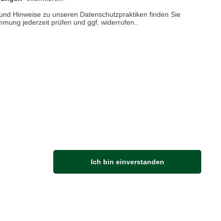
n und Hinweise zu unseren Datenschutzpraktiken finden Sie
immung jederzeit prüfen und ggf. widerrufen..
Connemara Sheep
Collection
e Dessins feiern weniger das friedliche
n, sondern die ungezähmte Freiheit und
eigensinnigen Charakter der Schafe an
der Westküste Irlands.
Ich bin einverstanden
mehr dazu