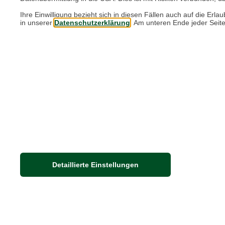
Ihre Einwilligung bezieht sich in diesen Fällen auch auf die E
in unserer
Datenschutzerklärung
. Am unteren Ende jeder Seit
Elegantes Avocado
Dieses Feincordkleid setzt ganz auf Avocad
Grün und bringt damit Ruhe, Farbe und ein
leichten Retro-Charme in den Herbst.
mehr dazu
Detaillierte Einstellungen