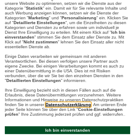
unsere Website zu optimieren, setzen wir die Dienste aus der
Kategorie "
Statistik
" ein. Damit wir für Sie relevante Inhalte und
auch Werbung anzeigen können, setzen wir die Dienste der
Kategorien "
Interesse? Dann bewirb Dich ganz einfach online über
Marketing
" und "
Personalisierung
" ein. Klicken Sie
auf "
Detaillierte Einstellungen
", um die Einzelheiten zu diesen
unser Bewerbungsformular auf diese Stelle. In vier
Kategorien und Diensten zu erfahren sowie um individuell je
Dienst Ihre Einwilligung zu erteilen. Mit einem Klick auf "
Schritten fragen wir alle notwendigen Daten ab.
Ich bin
einverstanden
" stimmen Sie dem Einsatz aller Dienste zu. Mit
Klick auf "
Nicht zustimmen
" lehnen Sie den Einsatz aller nicht
jetzt online bewerben
essentiellen Dienste ab.
Einige Daten verarbeiten wir gemeinsam mit anderen
Verantwortlichen. Bei diesen verfolgen unsere Partner auch
Datenschutz
eigene Zwecke. Bei einigen Verarbeitungen kommt es auch zu
einer Datenübermittlung in die USA. Dies ist mit Risiken
verbunden, über die wir Sie bei den einzelnen Diensten in den
Impressum
"
Detaillierten Einstellungen
" informieren.
Ihre Einwilligung bezieht sich in diesen Fällen auch auf die
Erlaubnis, diese Datenübermittlungen vorzunehmen. Weitere
Kontakt
Informationen und Hinweise zu unseren Datenschutzpraktiken
finden Sie in unserer
Datenschutzerklärung
. Am unteren Ende
jeder Seite können Sie über den Link "
Cookie-Einstellungen
prüfen
" Ihre Zustimmung jederzeit prüfen und ggf. widerrufen..
Ich bin einverstanden