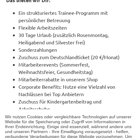
Das bieten wir Dir:
Ein strukturiertes Trainee-Programm mit
persönlicher Betreuung
Flexible Arbeitszeiten
30 Tage Urlaub (zusätzlich Rosenmontag,
Heiligabend und Silvester frei)
Sonderzahlungen
Zuschuss zum Deutschlandticket (20 €/Monat)
Mitarbeiterevents (Sommerfest,
Weihnachtsfeier, Gesundheitstag)
Mitarbeiterrabatte in unserem Shop
Corporate Benefits: Nutze eine Vielzahl von
Nachlässen bei Top Anbietern
Zuschuss für Kindergartenbeitrag und
Arbeitsschuhe
Kostenlose Yogastunde in Meckenheim: Jeden
Wir nutzen Cookies oder vergleichbare Technologien auf unserer
Website für die Speicherung oder Zugriff von Informationen in
Mittwoch hast du die Möglichkeit, an einer
Ihrer Endeinrichtung. Einige sind essenziell, während andere uns
Yogastunde teilzunehmen.
und unseren Partnern - Ihre Einwilligung vorausgesetzt - helfen,
verbundene Verarbeitungen für diese Website vorzunehmen. Um