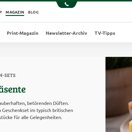
P
MAGAZIN
BLOG
Print-Magazin
Newsletter-Archiv
TV-Tipps
N-SETS
äsente
auberhaften, betörenden Düften.
 Geschenkset im typisch britischen
stücke für alle Gelegenheiten.