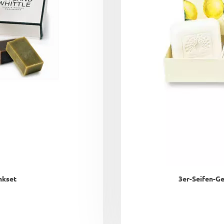
nkset
3er-Seifen-G