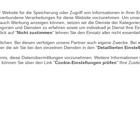
Website für die Speicherung oder Zugriff von Informationen in Ihrer E
n, verbundene Verarbeitungen für diese Website vorzunehmen. Um unser
nd auch Werbung anzeigen können, setzen wir die Dienste der Kategorien
gorien und Diensten zu erfahren sowie um individuell je Dienst Ihre Einw
ick auf "
Nicht zustimmen
" lehnen Sie den Einsatz aller nicht essentie
lichen. Bei diesen verfolgen unsere Partner auch eigene Zwecke. Bei 
er die wir Sie bei den einzelnen Diensten in den "
Detaillierten Einste
rlaubnis, diese Datenübermittlungen vorzunehmen. Weitere Informatione
e können Sie über den Link "
Cookie-Einstellungen prüfen
" Ihre Zust
lley
Seife