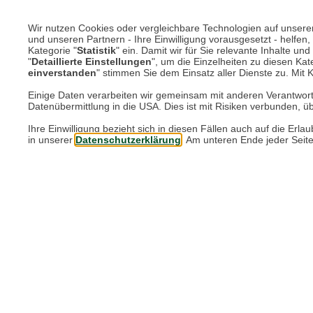
Wir nutzen Cookies oder vergleichbare Technologien auf unserer 
und unseren Partnern - Ihre Einwilligung vorausgesetzt - helfe
Kategorie "
Statistik
" ein. Damit wir für Sie relevante Inhalte u
"
Detaillierte Einstellungen
", um die Einzelheiten zu diesen Kate
einverstanden
" stimmen Sie dem Einsatz aller Dienste zu. Mit Kl
Einige Daten verarbeiten wir gemeinsam mit anderen Verantwort
Datenübermittlung in die USA. Dies ist mit Risiken verbunden, üb
Ihre Einwilligung bezieht sich in diesen Fällen auch auf die E
in unserer
Datenschutzerklärung
. Am unteren Ende jeder Seit
Seife Lily of the Va
10,95 €*
42,12 EUR / 1 kg