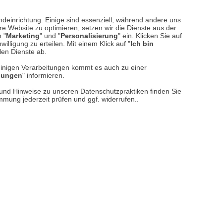
ndeinrichtung. Einige sind essenziell, während andere uns
e Website zu optimieren, setzen wir die Dienste aus der
 "
Marketing
" und "
Personalisierung
" ein. Klicken Sie auf
illigung zu erteilen. Mit einem Klick auf "
Ich bin
llen Dienste ab.
einigen Verarbeitungen kommt es auch zu einer
llungen
" informieren.
n und Hinweise zu unseren Datenschutzpraktiken finden Sie
immung jederzeit prüfen und ggf. widerrufen..
n-Buch William Morris
24,90 €*
124,50 EUR / 1 kg