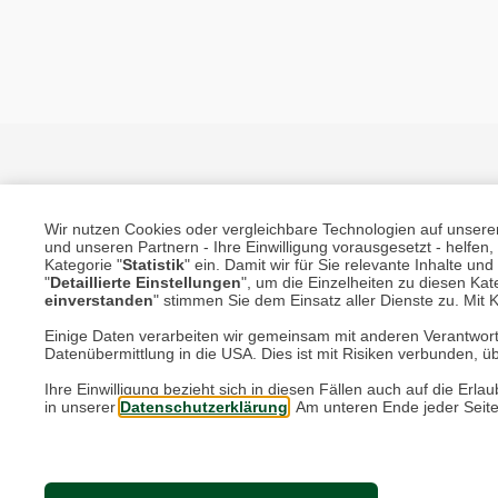
Wir nutzen Cookies oder vergleichbare Technologien auf unserer 
und unseren Partnern - Ihre Einwilligung vorausgesetzt - helfe
Datenschutz
Impressum
Kontakt
Kategorie "
Statistik
" ein. Damit wir für Sie relevante Inhalte u
"
Detaillierte Einstellungen
", um die Einzelheiten zu diesen Kate
einverstanden
" stimmen Sie dem Einsatz aller Dienste zu. Mit Kl
Einige Daten verarbeiten wir gemeinsam mit anderen Verantwort
* Preise inkl. ges. MwSt. / zzgl.
Versandkosten
Datenübermittlung in die USA. Dies ist mit Risiken verbunden, üb
© 2026 - THE BRITISH SHOP Versandhandel GmbH & Co. KG 
Ihre Einwilligung bezieht sich in diesen Fällen auch auf die E
in unserer
Datenschutzerklärung
. Am unteren Ende jeder Seit