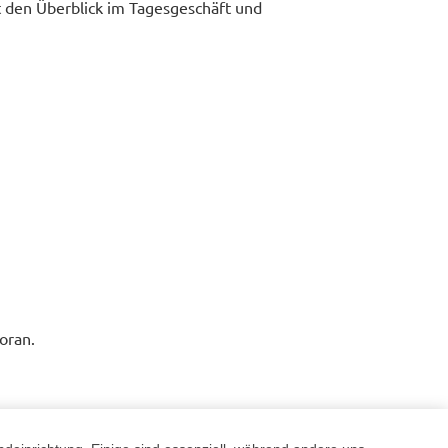
t den Überblick im Tagesgeschäft und
oran.
ildrolle zu übernehmen.
ichtführer o.ä.).