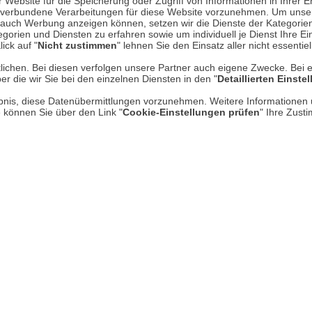
Website für die Speicherung oder Zugriff von Informationen in Ihrer E
n, verbundene Verarbeitungen für diese Website vorzunehmen. Um unser
st lieber mit an, statt nur vom Büro aus zu koordinieren.
nd auch Werbung anzeigen können, setzen wir die Dienste der Kategorien
weise, auch wenn es mal trubelig wird.
gorien und Diensten zu erfahren sowie um individuell je Dienst Ihre Einw
ick auf "
d ein Auge für Details – besonders bei hochwertigen Produkte
Nicht zustimmen
" lehnen Sie den Einsatz aller nicht essentie
 auf Augenhöhe und übernimmst gerne eine aktive Vorbildrolle 
lichen. Bei diesen verfolgen unsere Partner auch eigene Zwecke. Bei 
er die wir Sie bei den einzelnen Diensten in den "
Detaillierten Einste
rlaubnis, diese Datenübermittlungen vorzunehmen. Weitere Informatione
e können Sie über den Link "
Cookie-Einstellungen prüfen
" Ihre Zust
 einem familiengeführten Unternehmen
g, Heiligabend und Silvester frei)
geberzuschuss (40,00 € / anteilig 27,00 €)
0 € / Monat)
Fahrrad über uns im Rahmen der Gehaltsumwandlung
achtsfeier, Gesundheitstag)
i vielen Top-Anbietern
 Arbeitsschuhe
: Jeden Mittwoch hast du die Möglichkeit, an einer Yogastun