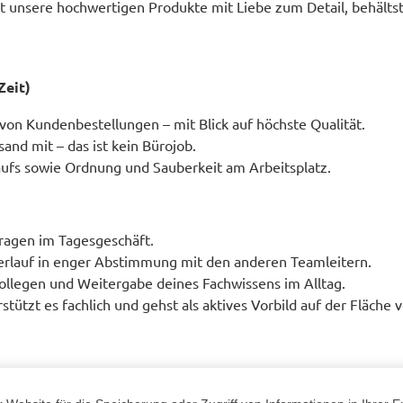
t unsere hochwertigen Produkte mit Liebe zum Detail, behälts
Zeit)
von Kundenbestellungen – mit Blick auf höchste Qualität.
sand mit – das ist kein Bürojob.
aufs sowie Ordnung und Sauberkeit am Arbeitsplatz.
ragen im Tagesgeschäft.
erlauf in enger Abstimmung mit den anderen Teamleitern.
ollegen und Weitergabe deines Fachwissens im Alltag.
tützt es fachlich und gehst als aktives Vorbild auf der Fläche v
d / in der Lagerlogistik und Freude daran, im Team eine Vorb
er Unterstützung eines kleinen Teams (z.B. als Vorarbeiter, Sch