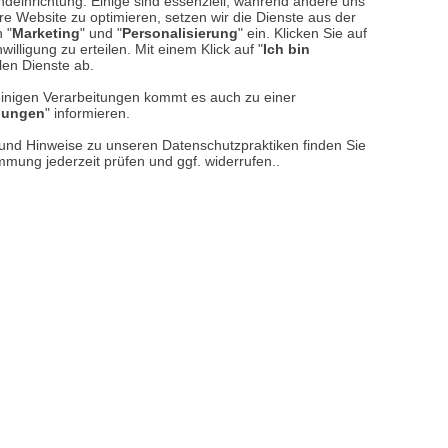
ndeinrichtung. Einige sind essenziell, während andere uns
e Website zu optimieren, setzen wir die Dienste aus der
 "
Marketing
" und "
Personalisierung
" ein. Klicken Sie auf
illigung zu erteilen. Mit einem Klick auf "
Ich bin
n.
llen Dienste ab.
auf der Fläche.
einigen Verarbeitungen kommt es auch zu einer
llungen
" informieren.
n und Hinweise zu unseren Datenschutzpraktiken finden Sie
immung jederzeit prüfen und ggf. widerrufen..
de teilzunehmen