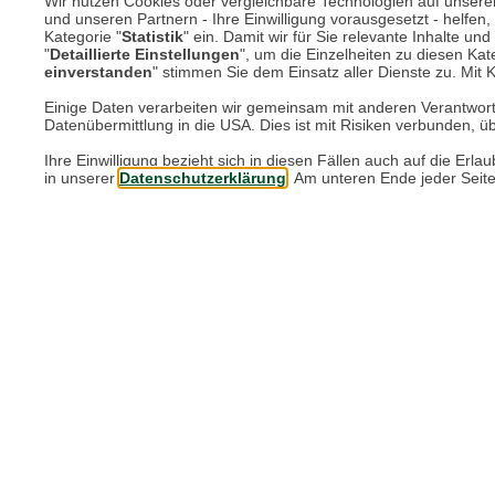
Wir nutzen Cookies oder vergleichbare Technologien auf unserer 
und unseren Partnern - Ihre Einwilligung vorausgesetzt - helfe
Du bist ein echter Macher-Typ: Du pack
Kategorie "
Statistik
" ein. Damit wir für Sie relevante Inhalte u
Strukturierte und organisierte Arbeits
"
Detaillierte Einstellungen
", um die Einzelheiten zu diesen Kate
einverstanden
" stimmen Sie dem Einsatz aller Dienste zu. Mit Kl
Ausgeprägtes Qualitätsbewusstsein un
Du kommunizierst klar, freundlich und
Einige Daten verarbeiten wir gemeinsam mit anderen Verantwort
Datenübermittlung in die USA. Dies ist mit Risiken verbunden, üb
Das bieten wir Dir:
Ihre Einwilligung bezieht sich in diesen Fällen auch auf die E
in unserer
Datenschutzerklärung
. Am unteren Ende jeder Seit
Ein zukunftssicherer Arbeitsplatz in
30 Tage Urlaub (zusätzlich Rosenmonta
Betriebliche Altersvorsorge mit Arbeit
Zuschuss zum Deutschlandticket (20,0
JobRad-Leasing: Lease dein Wunsch-
Mitarbeiterevents (Sommerfest, Weihn
Mitarbeiterrabatte in unserem Shop
Corporate Benefits mit Nachlässen be
Zuschuss für Kindergartenbeitrag und
Kostenlose Yogastunde in Meckenheim