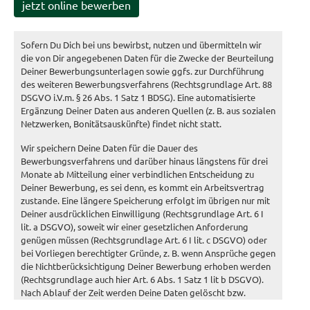
jetzt online bewerben
Sofern Du Dich bei uns bewirbst, nutzen und übermitteln wir
die von Dir angegebenen Daten für die Zwecke der Beurteilung
Deiner Bewerbungsunterlagen sowie ggfs. zur Durchführung
des weiteren Bewerbungsverfahrens (Rechtsgrundlage Art. 88
DSGVO i.V.m. § 26 Abs. 1 Satz 1 BDSG). Eine automatisierte
Ergänzung Deiner Daten aus anderen Quellen (z. B. aus sozialen
Netzwerken, Bonitätsauskünfte) findet nicht statt.
Wir speichern Deine Daten für die Dauer des
Bewerbungsverfahrens und darüber hinaus längstens für drei
Monate ab Mitteilung einer verbindlichen Entscheidung zu
Deiner Bewerbung, es sei denn, es kommt ein Arbeitsvertrag
zustande. Eine längere Speicherung erfolgt im übrigen nur mit
Deiner ausdrücklichen Einwilligung (Rechtsgrundlage Art. 6 I
lit. a DSGVO), soweit wir einer gesetzlichen Anforderung
genügen müssen (Rechtsgrundlage Art. 6 I lit. c DSGVO) oder
bei Vorliegen berechtigter Gründe, z. B. wenn Ansprüche gegen
die Nichtberücksichtigung Deiner Bewerbung erhoben werden
(Rechtsgrundlage auch hier Art. 6 Abs. 1 Satz 1 lit b DSGVO).
Nach Ablauf der Zeit werden Deine Daten gelöscht bzw.
lediglich noch in Archivsystemen ohne unmittelbare