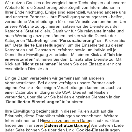
Wir nutzen Cookies oder vergleichbare Technologien auf unserer
Zugriffsmöglichkeiten soweit gesetzlich vorgegeben für
Website für die Speicherung oder Zugriff von Informationen in
handels- und steuerrechtliche Archivierungszwecke
Ihrer Endeinrichtung. Einige sind essenziell, während andere uns
gespeichert.
und unseren Partnern - Ihre Einwilligung vorausgesetzt - helfen,
verbundene Verarbeitungen für diese Website vorzunehmen. Um
Weitere Informationen zum Datenschutz findest Du unter
unsere Website zu optimieren, setzen wir die Dienste aus der
www.the-british-shop.de/datenschutz
Kategorie "
Statistik
" ein. Damit wir für Sie relevante Inhalte und
auch Werbung anzeigen können, setzen wir die Dienste der
Kategorien "
Marketing
" und "
Personalisierung
" ein. Klicken Sie
Bitte sende Deine vollständige Bewerbung an unsere
auf "
Detaillierte Einstellungen
", um die Einzelheiten zu diesen
Personalabteilung unter der E-Mail-Adresse
Kategorien und Diensten zu erfahren sowie um individuell je
bewerbung@the-british-shop.de
oder schriftlich an:
Dienst Ihre Einwilligung zu erteilen. Mit einem Klick auf "
Ich bin
THE BRITISH SHOP, Personalabteilung, Auf dem Steinbüchel 6,
einverstanden
" stimmen Sie dem Einsatz aller Dienste zu. Mit
53340 Meckenheim
Klick auf "
Nicht zustimmen
" lehnen Sie den Einsatz aller nicht
essentiellen Dienste ab.
Einige Daten verarbeiten wir gemeinsam mit anderen
Verantwortlichen. Bei diesen verfolgen unsere Partner auch
Datenschutz
eigene Zwecke. Bei einigen Verarbeitungen kommt es auch zu
einer Datenübermittlung in die USA. Dies ist mit Risiken
verbunden, über die wir Sie bei den einzelnen Diensten in den
Impressum
"
Detaillierten Einstellungen
" informieren.
Ihre Einwilligung bezieht sich in diesen Fällen auch auf die
Erlaubnis, diese Datenübermittlungen vorzunehmen. Weitere
Kontakt
Informationen und Hinweise zu unseren Datenschutzpraktiken
finden Sie in unserer
Datenschutzerklärung
. Am unteren Ende
jeder Seite können Sie über den Link "
Cookie-Einstellungen