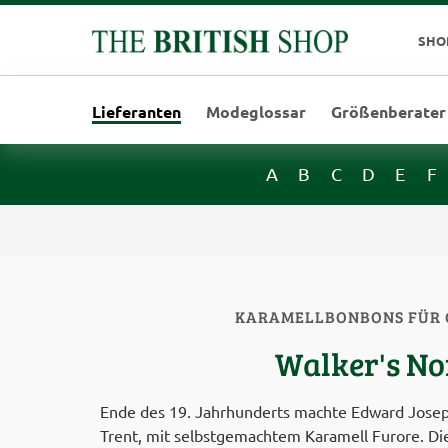
SHO
Lieferanten
Modeglossar
Größenberater
A
B
C
D
E
F
KARAMELLBONBONS FÜR 
Walker's N
Ende des 19. Jahrhunderts machte Edward Josep
Trent, mit selbstgemachtem Karamell Furore. Di