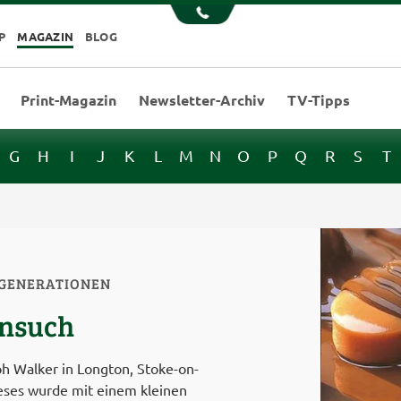
P
MAGAZIN
BLOG
Print-Magazin
Newsletter-Archiv
TV-Tipps
G
H
I
J
K
L
M
N
O
P
Q
R
S
T
GENERATIONEN
onsuch
h Walker in Longton, Stoke-on-
eses wurde mit einem kleinen