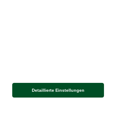
Toffees-Mischung 'Royal
9,90 €*
9,90 EUR / 1 kg
Detaillierte Einstellungen