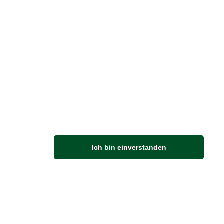
s Salted Caramel Toffees
14,95 €*
11,96 EUR / 1 kg
Ich bin einverstanden
cke das süße Geheimnis hinter den
ionellen englischen Toffees von
r's Nonsuch.