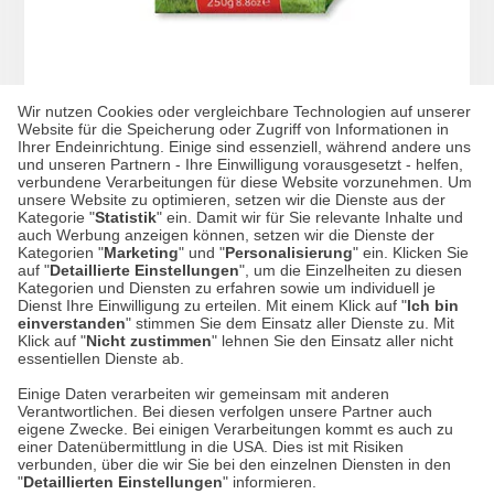
Wir nutzen Cookies oder vergleichbare Technologien auf unserer
Website für die Speicherung oder Zugriff von Informationen in
Yorkshire Tea loser Tee
Ihrer Endeinrichtung. Einige sind essenziell, während andere uns
und unseren Partnern - Ihre Einwilligung vorausgesetzt - helfen,
verbundene Verarbeitungen für diese Website vorzunehmen. Um
unsere Website zu optimieren, setzen wir die Dienste aus der
Kategorie "
Statistik
" ein. Damit wir für Sie relevante Inhalte und
auch Werbung anzeigen können, setzen wir die Dienste der
6,89 €*
Kategorien "
Marketing
" und "
Personalisierung
" ein. Klicken Sie
27,56 EUR / 1 kg
auf "
Detaillierte Einstellungen
", um die Einzelheiten zu diesen
Kategorien und Diensten zu erfahren sowie um individuell je
Dienst Ihre Einwilligung zu erteilen. Mit einem Klick auf "
Ich bin
einverstanden
" stimmen Sie dem Einsatz aller Dienste zu. Mit
Klick auf "
Nicht zustimmen
" lehnen Sie den Einsatz aller nicht
essentiellen Dienste ab.
Einige Daten verarbeiten wir gemeinsam mit anderen
Verantwortlichen. Bei diesen verfolgen unsere Partner auch
Datenschutz
eigene Zwecke. Bei einigen Verarbeitungen kommt es auch zu
einer Datenübermittlung in die USA. Dies ist mit Risiken
verbunden, über die wir Sie bei den einzelnen Diensten in den
Impressum
"
Detaillierten Einstellungen
" informieren.