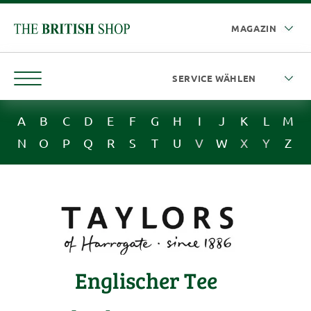
A
B
C
D
E
F
G
H
I
J
K
L
M
N
O
P
Q
R
S
T
U
V
W
X
Y
Z
Englischer Tee