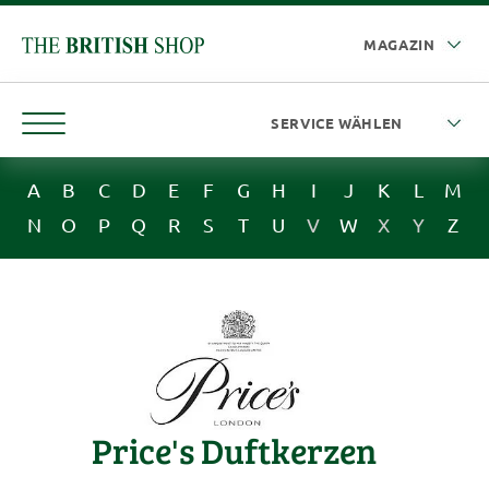
A
B
C
D
E
F
G
H
I
J
K
L
M
N
O
P
Q
R
S
T
U
V
W
X
Y
Z
Price's Duftkerzen