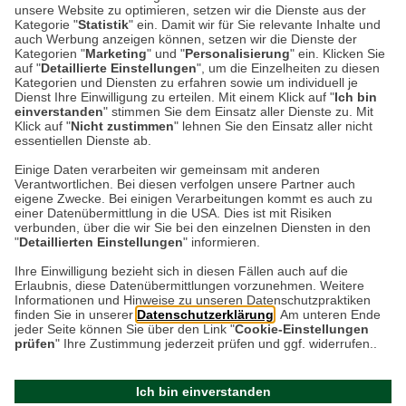
unsere Website zu optimieren, setzen wir die Dienste aus der
Kategorie "
Statistik
" ein. Damit wir für Sie relevante Inhalte und
Anti Tobacco - der 'Smoke Eater'
auch Werbung anzeigen können, setzen wir die Dienste der
Kategorien "
Marketing
" und "
Personalisierung
" ein. Klicken Sie
auf "
Detaillierte Einstellungen
", um die Einzelheiten zu diesen
Kategorien und Diensten zu erfahren sowie um individuell je
Dienst Ihre Einwilligung zu erteilen. Mit einem Klick auf "
Ich bin
4,99 €*
einverstanden
" stimmen Sie dem Einsatz aller Dienste zu. Mit
Klick auf "
Nicht zustimmen
" lehnen Sie den Einsatz aller nicht
essentiellen Dienste ab.
Einige Daten verarbeiten wir gemeinsam mit anderen
Verantwortlichen. Bei diesen verfolgen unsere Partner auch
Datenschutz
eigene Zwecke. Bei einigen Verarbeitungen kommt es auch zu
einer Datenübermittlung in die USA. Dies ist mit Risiken
verbunden, über die wir Sie bei den einzelnen Diensten in den
Impressum
"
Detaillierten Einstellungen
" informieren.
Ihre Einwilligung bezieht sich in diesen Fällen auch auf die
Erlaubnis, diese Datenübermittlungen vorzunehmen. Weitere
Kontakt
Informationen und Hinweise zu unseren Datenschutzpraktiken
finden Sie in unserer
Datenschutzerklärung
. Am unteren Ende
jeder Seite können Sie über den Link "
Cookie-Einstellungen
prüfen
" Ihre Zustimmung jederzeit prüfen und ggf. widerrufen..
Ich bin einverstanden