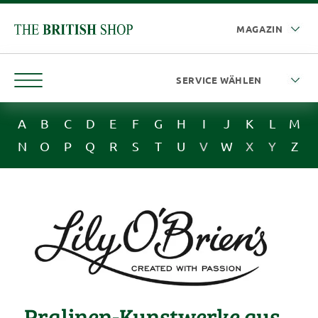
A
B
C
D
E
F
G
H
I
J
K
L
M
N
O
P
Q
R
S
T
U
V
W
X
Y
Z
Pralinen-Kunstwerke aus