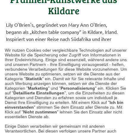
Kildare
Lily O'Brien's, gegründet von Mary Ann O'Brien,
begann als „kitchen table company“ in Kildare, Irland.
Inspiriert von einer Reise nach Südafrika und ihrer
Begeisterung für Schokolade, startete Mary Ann in
Wir nutzen Cookies oder vergleichbare Technologien auf unserer
ihrer heimischen Küche mit der Herstellung feiner
Website für die Speicherung oder Zugriff von Informationen in
Ihrer Endeinrichtung. Einige sind essenziell, während andere uns
Pralinen. Benannt nach ihrer Tochter, hat sich Lily
und unseren Partnern - Ihre Einwilligung vorausgesetzt - helfen,
O'Brien's zu einem bekannten Namen in der irischen
verbundene Verarbeitungen für diese Website vorzunehmen. Um
unsere Website zu optimieren, setzen wir die Dienste aus der
Schokoladenszene entwickelt.
Kategorie "
Statistik
" ein. Damit wir für Sie relevante Inhalte und
auch Werbung anzeigen können, setzen wir die Dienste der
Heute ist das Unternehmen weiterhin ein
Kategorien "
Marketing
" und "
Personalisierung
" ein. Klicken Sie
auf "
Familienbetrieb und betont die Verbundenheit zu
Detaillierte Einstellungen
", um die Einzelheiten zu diesen
Kategorien und Diensten zu erfahren sowie um individuell je
ihrer irischen Heimat – eine Verlagerung der
Dienst Ihre Einwilligung zu erteilen. Mit einem Klick auf "
Ich bin
einverstanden
Produktion ins Ausland kommt für sie nicht infrage.
" stimmen Sie dem Einsatz aller Dienste zu. Mit
Klick auf "
Nicht zustimmen
" lehnen Sie den Einsatz aller nicht
essentiellen Dienste ab.
Einige Daten verarbeiten wir gemeinsam mit anderen
Verantwortlichen. Bei diesen verfolgen unsere Partner auch
Datenschutz