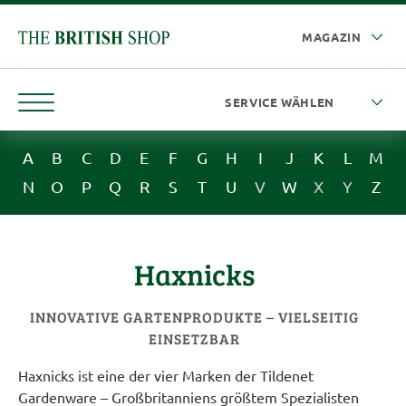
A
B
C
D
E
F
G
H
I
J
K
L
M
N
O
P
Q
R
S
T
U
V
W
X
Y
Z
Haxnicks
INNOVATIVE GARTENPRODUKTE – VIELSEITIG
EINSETZBAR
Haxnicks ist eine der vier Marken der Tildenet
Gardenware – Großbritanniens größtem Spezialisten