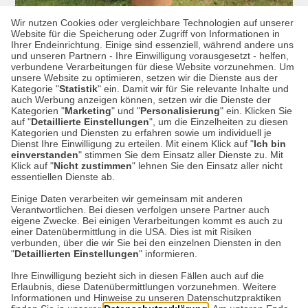
Wir nutzen Cookies oder vergleichbare Technologien auf unserer
Website für die Speicherung oder Zugriff von Informationen in
Ihrer Endeinrichtung. Einige sind essenziell, während andere uns
Große Pflanzenschutzhauben
und unseren Partnern - Ihre Einwilligung vorausgesetzt - helfen,
verbundene Verarbeitungen für diese Website vorzunehmen. Um
unsere Website zu optimieren, setzen wir die Dienste aus der
Kategorie "
Statistik
" ein. Damit wir für Sie relevante Inhalte und
auch Werbung anzeigen können, setzen wir die Dienste der
Kategorien "
Marketing
" und "
Personalisierung
" ein. Klicken Sie
17,90 €*
auf "
Detaillierte Einstellungen
", um die Einzelheiten zu diesen
Kategorien und Diensten zu erfahren sowie um individuell je
Dienst Ihre Einwilligung zu erteilen. Mit einem Klick auf "
Ich bin
einverstanden
" stimmen Sie dem Einsatz aller Dienste zu. Mit
Klick auf "
Nicht zustimmen
" lehnen Sie den Einsatz aller nicht
essentiellen Dienste ab.
Einige Daten verarbeiten wir gemeinsam mit anderen
Verantwortlichen. Bei diesen verfolgen unsere Partner auch
Datenschutz
eigene Zwecke. Bei einigen Verarbeitungen kommt es auch zu
einer Datenübermittlung in die USA. Dies ist mit Risiken
verbunden, über die wir Sie bei den einzelnen Diensten in den
Impressum
"
Detaillierten Einstellungen
" informieren.
Ihre Einwilligung bezieht sich in diesen Fällen auch auf die
Erlaubnis, diese Datenübermittlungen vorzunehmen. Weitere
Kontakt
Informationen und Hinweise zu unseren Datenschutzpraktiken