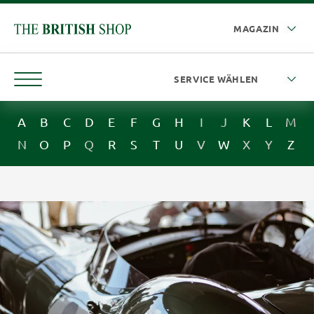
A
B
C
D
E
F
G
H
I
J
K
L
M
N
O
P
Q
R
S
T
U
V
W
X
Y
Z