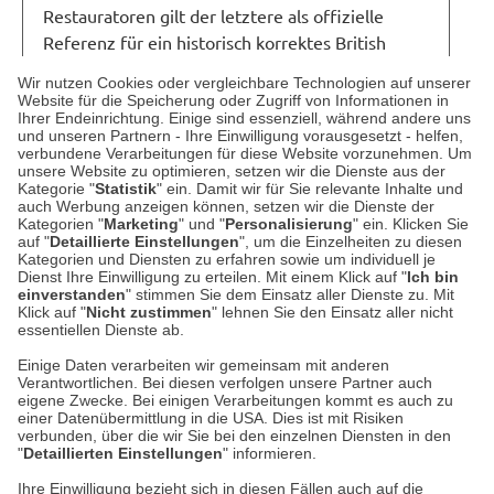
Restauratoren gilt der letztere als offizielle
Referenz für ein historisch korrektes British
Racing Green.
Wir nutzen Cookies oder vergleichbare Technologien auf unserer
Website für die Speicherung oder Zugriff von Informationen in
Bei Miniatur-Modellen gibt es ein eher skurriles
Ihrer Endeinrichtung. Einige sind essenziell, während andere uns
und unseren Partnern - Ihre Einwilligung vorausgesetzt - helfen,
Problem: Modelle im Maßstab 1:43 oder 1:18,
verbundene Verarbeitungen für diese Website vorzunehmen. Um
die mit exakt der originalen Farbmischung
unsere Website zu optimieren, setzen wir die Dienste aus der
Kategorie "
Statistik
" ein. Damit wir für Sie relevante Inhalte und
lackiert werden, wirken für das menschliche
auch Werbung anzeigen können, setzen wir die Dienste der
Auge aufgrund der fehlenden Lichtreflexion oft
Kategorien "
Marketing
" und "
Personalisierung
" ein. Klicken Sie
auf "
Detaillierte Einstellungen
", um die Einzelheiten zu diesen
viel zu dunkel ("Scale Color Effect"), weshalb
Kategorien und Diensten zu erfahren sowie um individuell je
Modellbauer den Lack künstlich aufhellen
Dienst Ihre Einwilligung zu erteilen. Mit einem Klick auf "
Ich bin
einverstanden
" stimmen Sie dem Einsatz aller Dienste zu. Mit
müssen.
Klick auf "
Nicht zustimmen
" lehnen Sie den Einsatz aller nicht
essentiellen Dienste ab.
Einige Daten verarbeiten wir gemeinsam mit anderen
Verantwortlichen. Bei diesen verfolgen unsere Partner auch
Datenschutz
eigene Zwecke. Bei einigen Verarbeitungen kommt es auch zu
einer Datenübermittlung in die USA. Dies ist mit Risiken
verbunden, über die wir Sie bei den einzelnen Diensten in den
Impressum
"
Detaillierten Einstellungen
" informieren.
Ihre Einwilligung bezieht sich in diesen Fällen auch auf die